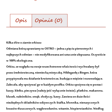
Opis
Opinie (0)
Opis
Kilka słów o ziarnie orkiszu:
Odmiana którą uprawiamy to OSTRO – jedna z pięciu pierwotnych i
najlepszych odmian – nie modyfikowana ani sztucznie ulepszana. Oczywiście
w 100% ekologiczna.
Orkisz, ze względu na swoje wszechstronne właściwości wychwalany był
przez średniowieczną, niemiecką mistyczkę, Hildegardę z Bingen, która
przypisywała mu działanie krwiotwórcze, budujące mięśnie i rozweselające.
Zalecała, aby spożywać go w każdym posiłku. Orkisz spożywa się w postaci
kaszy, kleiku, pieczywa (należy jeść wyłącznie świeże), płatków, makaronu,
klusek, naleśników, otrąb, słodyczy, kawy. Zawiera on duże ilości
niezbędnych składników odżywczych: białka, błonnika, nienasyconych
kwasów tłuszczowych, węglowodanów, witamin, biopierwiastków. Według