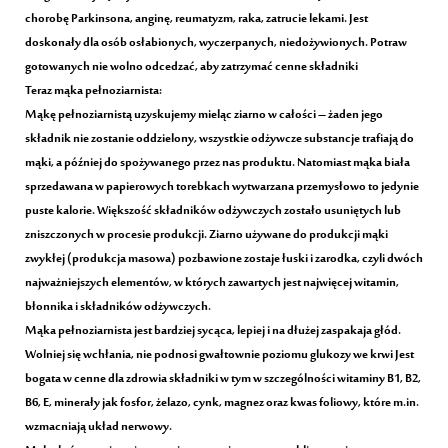
chorobę Parkinsona, anginę, reumatyzm, raka, zatrucie lekami. Jest
doskonały dla osób osłabionych, wyczerpanych, niedożywionych. Potraw
gotowanych nie wolno odcedzać, aby zatrzymać cenne składniki
Teraz mąka pełnoziarnista:
Mąkę pełnoziarnistą uzyskujemy mieląc ziarno w całości – żaden jego
składnik nie zostanie oddzielony, wszystkie odżywcze substancje trafiają do
mąki, a później do spożywanego przez nas produktu. Natomiast mąka biała
sprzedawana w papierowych torebkach wytwarzana przemysłowo to jedynie
puste kalorie. Większość składników odżywczych zostało usuniętych lub
zniszczonych w procesie produkcji. Ziarno używane do produkcji mąki
zwykłej (produkcja masowa) pozbawione zostaje łuski i zarodka, czyli dwóch
najważniejszych elementów, w których zawartych jest najwięcej witamin,
błonnika i składników odżywczych.
Mąka pełnoziarnista jest bardziej sycąca, lepiej i na dłużej zaspakaja głód.
Wolniej się wchłania, nie podnosi gwałtownie poziomu glukozy we krwi Jest
bogata w cenne dla zdrowia składniki w tym w szczególności witaminy B1, B2,
B6, E, minerały jak fosfor, żelazo, cynk, magnez oraz kwas foliowy, które m.in.
wzmacniają układ nerwowy.