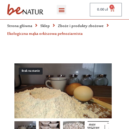
0
0.00
zł
Strona główna
Sklep
Zboże i produkty zbożowe
Ekologiczna mąka orkiszowa pełnoziarnista
Brak na stanie