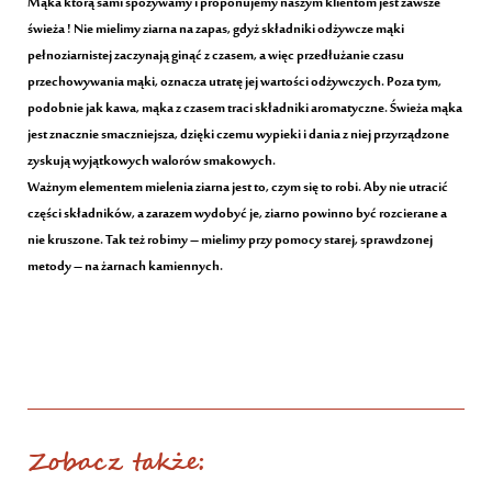
Mąka którą sami spożywamy i proponujemy naszym klientom jest zawsze
świeża ! Nie mielimy ziarna na zapas, gdyż składniki odżywcze mąki
pełnoziarnistej zaczynają ginąć z czasem, a więc przedłużanie czasu
przechowywania mąki, oznacza utratę jej wartości odżywczych. Poza tym,
podobnie jak kawa, mąka z czasem traci składniki aromatyczne. Świeża mąka
jest znacznie smaczniejsza, dzięki czemu wypieki i dania z niej przyrządzone
zyskują wyjątkowych walorów smakowych.
Ważnym elementem mielenia ziarna jest to, czym się to robi. Aby nie utracić
części składników, a zarazem wydobyć je, ziarno powinno być rozcierane a
nie kruszone. Tak też robimy – mielimy przy pomocy starej, sprawdzonej
metody – na żarnach kamiennych.
Zobacz także: