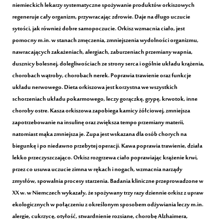
niemieckich lekarzy systematyczne spożywanie produktów orkiszowych
regeneruje cały organizm, przywracając zdrowie. Daje na długo uczucie
sytości, jak również dobre samopoczucie. Orkisz wzmacnia ciało, jest
pomocny m.in. w stanach zmęczenia, zmniejszenia wydolności organizmu,
nawracających zakażeniach, alergiach, zaburzeniach przemiany wapnia,
dusznicy bolesnej, dolegliwościach ze strony serca i ogólnie układu krążenia,
chorobach wątroby, chorobach nerek. Poprawia trawienie oraz funkcje
układu nerwowego. Dieta orkiszowa jest korzystna we wszystkich
schorzeniach układu pokarmowego, leczy gorączkę, grypę, krwotok, inne
choroby ostre. Kasza orkiszowa zapobiega kamicy żółciowej, zmniejsza
zapotrzebowanie na insulinę oraz zwiększa tempo przemiany materii,
natomiast mąka zmniejsza je. Zupa jest wskazana dla osób chorych na
biegunkę i po niedawno przebytej operacji. Kawa poprawia trawienie, działa
lekko przeczyszczająco. Orkisz rozgrzewa ciało poprawiając krążenie krwi,
przez co usuwa uczucie zimna w rękach i nogach, wzmacnia narządy
zmysłów, spowalnia procesy starzenia. Badania kliniczne przeprowadzone w
XX w. w Niemczech wykazały, że spożywany trzy razy dziennie orkisz z upraw
ekologicznych w połączeniu z określonym sposobem odżywiania leczy m.in.
alergie, cukrzycę, otyłość, stwardnienie rozsiane, chorobę Alzhaimera,