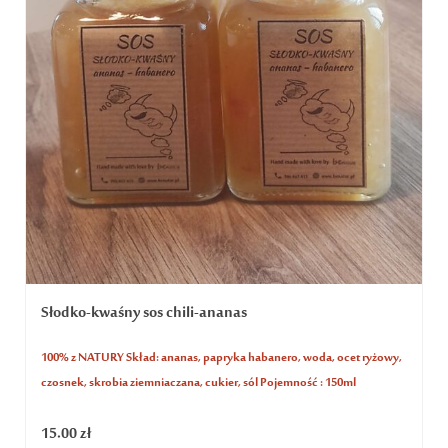
Słodko-kwaśny sos chili-ananas
100% z NATURY Skład: ananas, papryka habanero, woda, ocet ryżowy,
czosnek, skrobia ziemniaczana, cukier, sól Pojemność : 150ml
15.00
zł