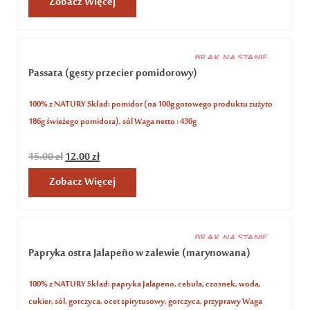
Zobacz Więcej
BRAK NA STANIE
Passata (gęsty przecier pomidorowy)
100% z NATURY Skład: pomidor (na 100g gotowego produktu zużyto
186g świeżego pomidora), sól Waga netto : 430g
15.00
zł
12.00
zł
Zobacz Więcej
BRAK NA STANIE
Papryka ostra Jalapeño w zalewie (marynowana)
100% z NATURY Skład: papryka Jalapeno, cebula, czosnek, woda,
cukier, sól, gorczyca, ocet spirytusowy, gorczyca, przyprawy Waga