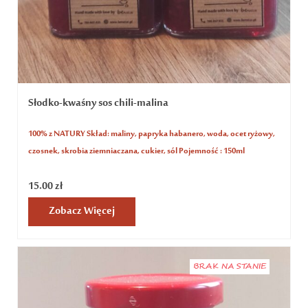
Słodko-kwaśny sos chili-malina
100% z NATURY Skład: maliny, papryka habanero, woda, ocet ryżowy,
czosnek, skrobia ziemniaczana, cukier, sól Pojemność : 150ml
15.00
zł
Zobacz Więcej
BRAK NA STANIE