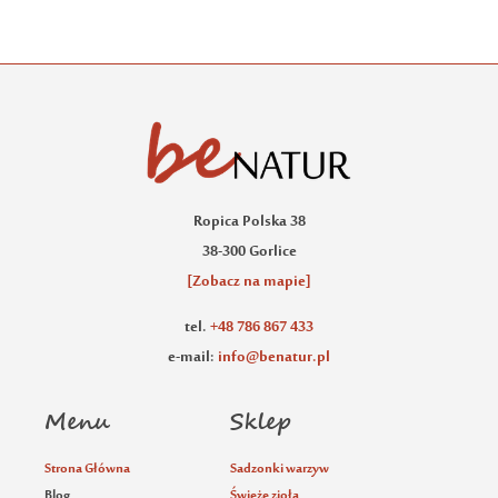
Ropica Polska 38
38-300 Gorlice
[Zobacz na mapie]
tel.
+48 786 867 433
e-mail:
info@benatur.pl
Menu
Sklep
Strona Główna
Sadzonki warzyw
Blog
Świeże zioła