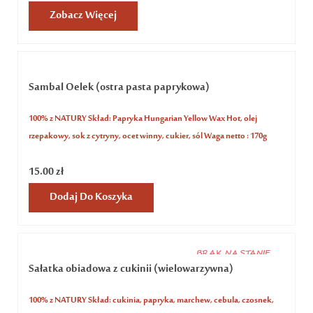
Zobacz Więcej
Sambal Oelek (ostra pasta paprykowa)
100% z NATURY Skład: Papryka Hungarian Yellow Wax Hot, olej
rzepakowy, sok z cytryny, ocet winny, cukier, sól Waga netto : 170g
15.00
zł
Dodaj Do Koszyka
BRAK NA STANIE
Sałatka obiadowa z cukinii (wielowarzywna)
100% z NATURY Skład: cukinia, papryka, marchew, cebula, czosnek,