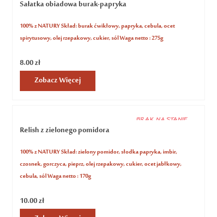
Sałatka obiadowa burak-papryka
100% z NATURY Skład: burak ćwikłowy, papryka, cebula, ocet
spirytusowy, olej rzepakowy, cukier, sól Waga netto : 275g
8.00
zł
Zobacz Więcej
BRAK NA STANIE
Relish z zielonego pomidora
100% z NATURY Skład: zielony pomidor, słodka papryka, imbir,
czosnek, gorczyca, pieprz, olej rzepakowy, cukier, ocet jabłkowy,
cebula, sól Waga netto : 170g
10.00
zł