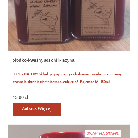
Słodko-kwaśny sos chili-jeżyna
100% z NATURY Skład: jeżyny, papryka habanero, woda, ocet ryżowy,
czosnek, skrobia ziemniaczana, cukier, sól Pojemność : 150ml
15.00
zł
Zobacz Więcej
BRAK NA STANIE