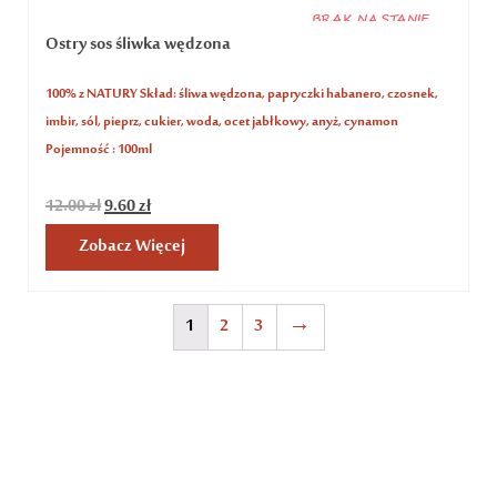
BRAK NA STANIE
Ostry sos śliwka wędzona
100% z NATURY Skład: śliwa wędzona, papryczki habanero, czosnek,
imbir, sól, pieprz, cukier, woda, ocet jabłkowy, anyż, cynamon
Pojemność : 100ml
12.00
zł
9.60
zł
Zobacz Więcej
1
2
3
→