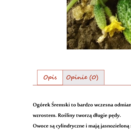
Opis
Opinie (0)
Opis
Ogórek Śremski to bardzo wczesna odmiana
wzrostem. Rośliny tworzą długie pędy.
Owoce są cylindryczne i mają jasnozielon