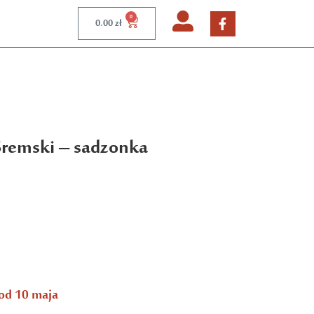
0
0.00
zł
remski – sadzonka
od 10 maja