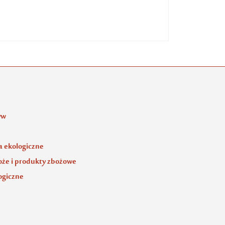
yw
 ekologiczne
oże i produkty zbożowe
ogiczne