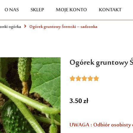
O NAS
SKLEP
MOJE KONTO
KONTAKT
onki ogórka
Ogórek gruntowy Śremski – sadzonka
Ogórek gruntowy Ś





3.50
zł
UWAGA : Odbiór osobisty 