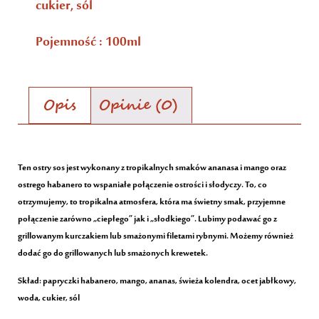
cukier, sól
Pojemność : 100ml
Opis
Opinie (0)
Opis
Ten ostry sos jest wykonany z tropikalnych smaków ananasa i mango oraz
ostrego habanero to wspaniałe połączenie ostrości i słodyczy. To, co
otrzymujemy, to tropikalna atmosfera, która ma świetny smak, przyjemne
połączenie zarówno „ciepłego” jak i „słodkiego”. Lubimy podawać go z
grillowanym kurczakiem lub smażonymi filetami rybnymi. Możemy również
dodać go do grillowanych lub smażonych krewetek.
Skład: papryczki habanero, mango, ananas, świeża kolendra, ocet jabłkowy,
woda, cukier, sól