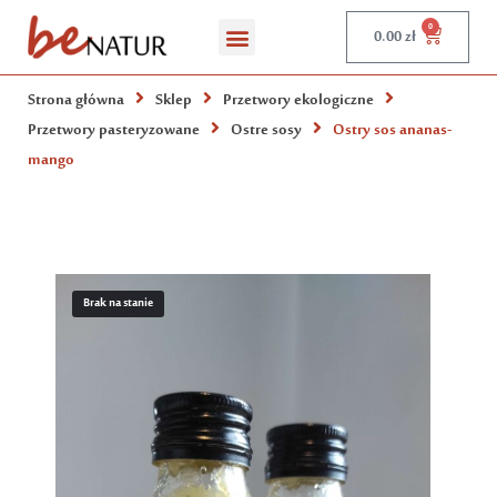
0
0.00
zł
Strona główna
Sklep
Przetwory ekologiczne
Przetwory pasteryzowane
Ostre sosy
Ostry sos ananas-
mango
Brak na stanie