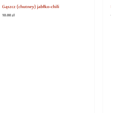
Dynia kiszona z imbirem
8.00
zł
10.00
zł