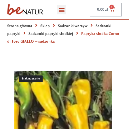
0
0.00
zł
Strona główna
Sklep
Sadzonki warzyw
Sadzonki
papryki
Sadzonki papryki słodkiej
Papryka słodka Corno
di Toro GIALLO – sadzonka
Brak na stanie