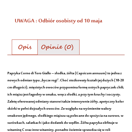
UWAGA : Odbiór osobisty od 10 maja
Opis
Opinie (0)
Opis
Papryka Corno di Toro Giallo – słodka, żółta (Capsicum annuum) to jedna z
nowych odmian typu „bycze rogi”. Choć stożkowaty kształt jej dużych (18-20
cm długości), mięsistych owoców przypomina formę ostrych papryczek chili,
ich miąższ jest łagodny w smaku, wręcz słodki, a przy tym kruchy i soczysty.
Zaletę oferowanej odmiany stanowi także intensywnie żółty, apetyczny kolor
skórki w pełni dojrzałych owoców. Ze względu na wyśmienite walory
smakowe jędrnego, słodkiego miąższu są polecane do spożycia na surowo, w
surówkach, sałatkach i jako dodatek do wędlin. Żółta papryka obfituje w
witaminę C oraz inne witaminy, ponadto świetnie sprawdza się w roli