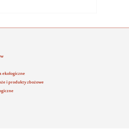
yw
 ekologiczne
oże i produkty zbożowe
ogiczne