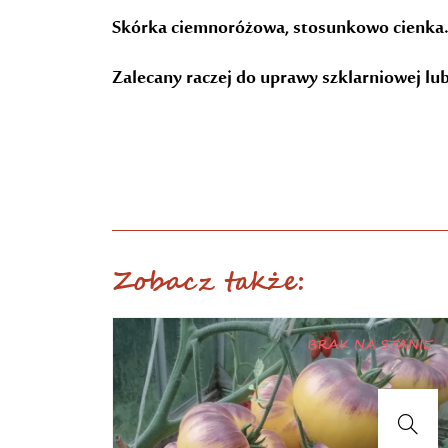
Skórka ciemnoróżowa, stosunkowo cienka. 
Zalecany raczej do uprawy szklarniowej lub
Zobacz także:
STANIE
BRAK NA STANIE
Sadzonki pomidorów
–
Pomidor “Kanadyjczyk” – sadzonka
5.00
zł