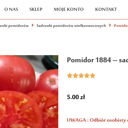
O NAS
SKLEP
MOJE KONTO
KONTAKT
onki pomidorów
Sadzonki pomidorów wielkoowocowych
Pomidor
Pomidor 1884 – sa





5.00
zł
UWAGA : Odbiór osobisty 