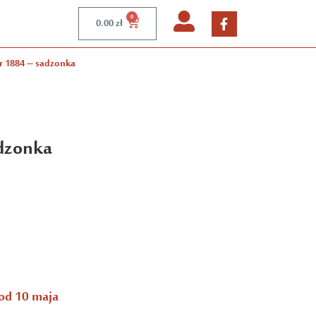
0
0.00
zł
 1884 – sadzonka
dzonka
od 10 maja