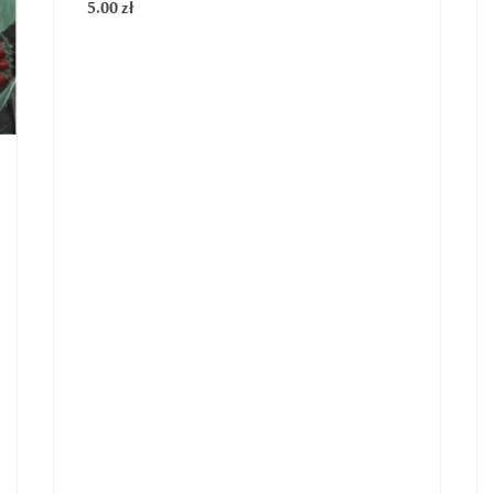
Sadzonki pomidorów
Pomidor Indigo Rose – sadzonka
5.00
zł