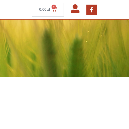
0
0.00
zł