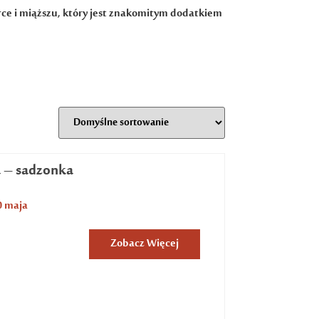
rce i miąższu, który jest znakomitym dodatkiem
a – sadzonka
0 maja
Zobacz Więcej