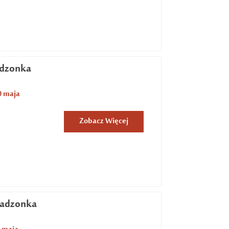
adzonka
0 maja
Zobacz Więcej
sadzonka