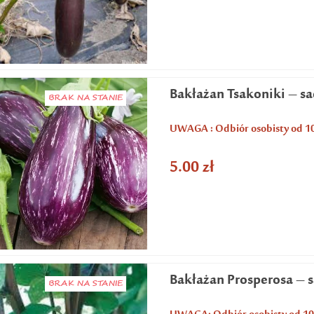
Bakłażan Tsakoniki – s
BRAK NA STANIE
UWAGA : Odbiór osobisty od 1
5.00
zł
Bakłażan Prosperosa – 
BRAK NA STANIE