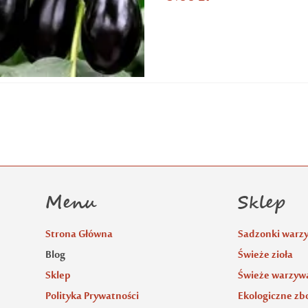
Menu
Sklep
Strona Główna
Sadzonki warz
Blog
Świeże zioła
Sklep
Świeże warzywa
Polityka Prywatności
Ekologiczne zb