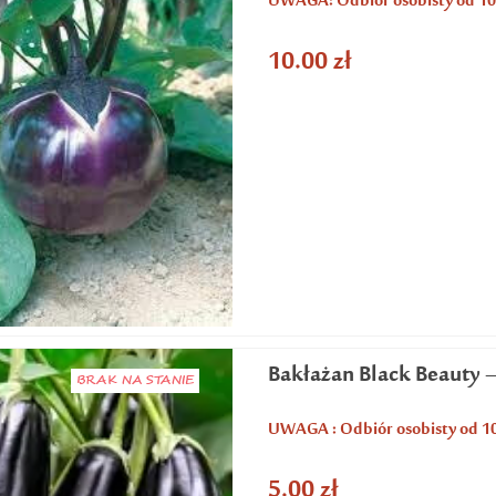
UWAGA: Odbiór osobisty od 10
10.00
zł
Bakłażan Black Beauty 
BRAK NA STANIE
UWAGA : Odbiór osobisty od 1
5.00
zł