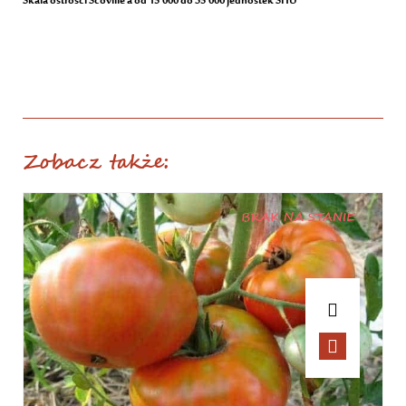
Skala ostrości Scoville’a od 15’000 do 35’000 jednostek SHU
Zobacz także:
BRAK NA STANIE
Sadzonki pomidorów
Pomidor Opalka (Bycze rogi) – sadzonka
5.00
zł