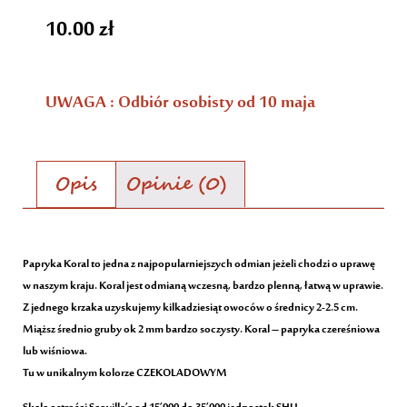
10.00
zł
UWAGA : Odbiór osobisty od 10 maja
Opis
Opinie (0)
Opis
Papryka Koral to jedna z najpopularniejszych odmian jeżeli chodzi o uprawę
w naszym kraju. Koral jest odmianą wczesną, bardzo plenną, łatwą w uprawie.
Z jednego krzaka uzyskujemy kilkadziesiąt owoców o średnicy 2-2.5 cm.
Miąższ średnio gruby ok 2 mm bardzo soczysty. Koral – papryka czereśniowa
lub wiśniowa.
Tu w unikalnym kolorze CZEKOLADOWYM