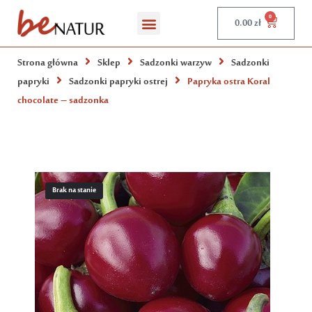
0
0.00
zł
Strona główna
Sklep
Sadzonki warzyw
Sadzonki
papryki
Sadzonki papryki ostrej
Papryka ostra Koral
chocolate – sadzonka
Brak na stanie