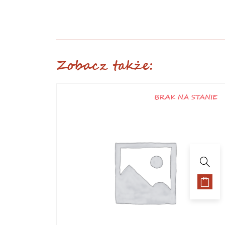
Zobacz także:
ANIE
BRAK NA STANIE
Sadzonki pomidorów
Pomidor Indigo Rose – sadzonka
5.00
zł