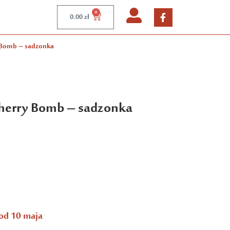
0
0.00
zł
 Bomb – sadzonka
Cherry Bomb – sadzonka
od 10 maja