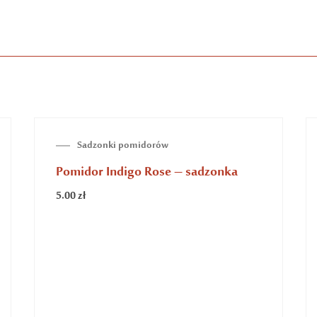
BRAK NA STANIE
Sadzonki pomidorów
Pomidor Red Pear cherry – sadzonka
5.00
zł