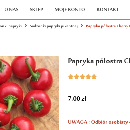
O NAS
SKLEP
MOJE KONTO
KONTAKT
onki papryki
Sadzonki papryki pikantnej
Papryka półostra Cherry
Papryka półostra 





7.00
zł
UWAGA : Odbiór osobisty 